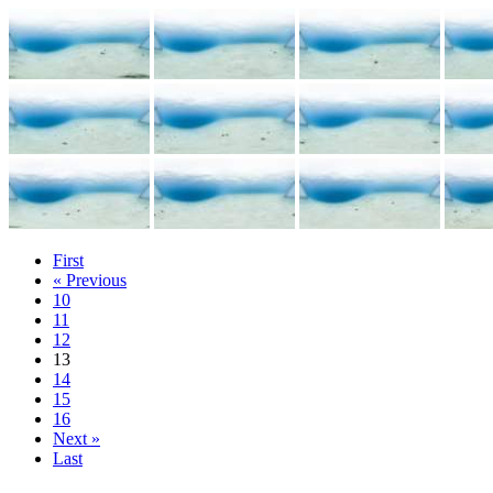
First
« Previous
10
11
12
13
14
15
16
Next »
Last